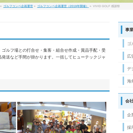
»
ゴルフコンペ企画運営
»
ゴルフコンペ企画運営（2019年開催）
»
VIVID GOLF 感謝祭
事
ゴ
・ゴルフ場との打合せ・集客・組合せ作成・賞品手配・受
広
品発送など手間が掛かります。一括してヒューテックジャ
デ
海
会
企
採